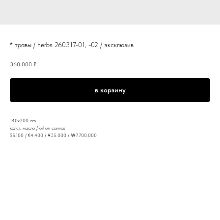
* травы / herbs 260317-01, -02 / эксклюзив
360 000
₽
в корзину
140x200 cm
холст, масло / oil on canvas
$5.100 / €4.400 / ¥35.000 / ￦7.700.000