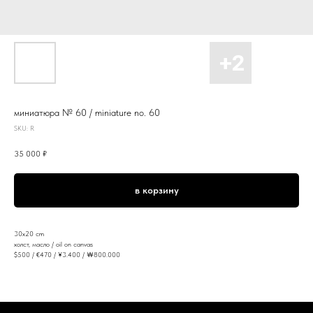
миниатюра № 60 / miniature no. 60
SKU:
R
35 000
₽
в корзину
30x20 cm
холст, масло / oil on canvas
$500 / €470 / ¥3.400 / ￦800.000