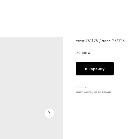
след 251125 / trace 251125
95 000
₽
в корзину
90x90 cm
холст, масло / oil on canvas