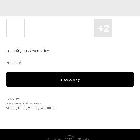
теплый день / warm day
70 000
₽
в корзину
70x70 cm
холст, масло / oil on canvas
$1.000 / €900 / ¥7.000 / ￦1.500.000