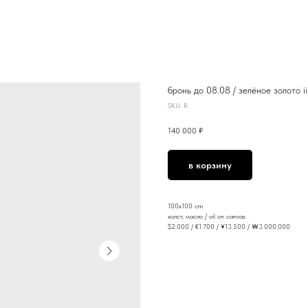
бронь до 08.08 / зелёное золото ii 
SKU:
R
140 000
₽
в корзину
100x100 cm
холст, масло / oil on canvas
$2.000 / €1.700 / ¥13.500 / ￦3.000.000