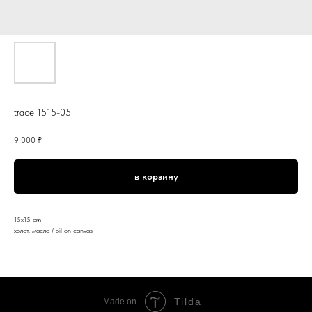
trace 1515-05
9 000
₽
в корзину
15x15 cm
холст, масло / oil on canvas
Tilda
Made on