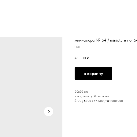
миниатюра № 64 / miniature no. 6
SKU:
I
45 000
₽
в корзину
30x30 cm
холст, масло / oil on canvas
$700 / €600 / ¥4.500 / ￦1.000.000