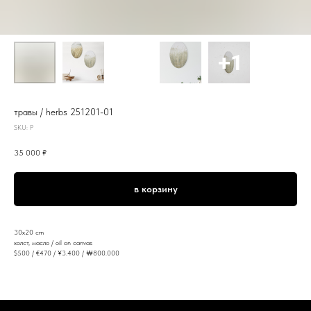
травы / herbs 251201-01
SKU:
P
35 000
₽
в корзину
30x20 cm
холст, масло / oil on canvas
$500 / €470 / ¥3.400 / ￦800.000