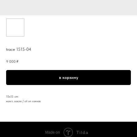
trace 1515-04
9 000
₽
в корзину
15x15 cm
холст, масло / oil on canvas
Tilda
Made on