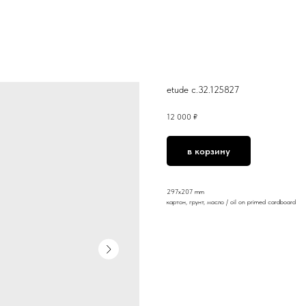
etude c.32.125827
12 000
₽
в корзину
297x207 mm
картон, грунт, масло / oil on primed cardboard