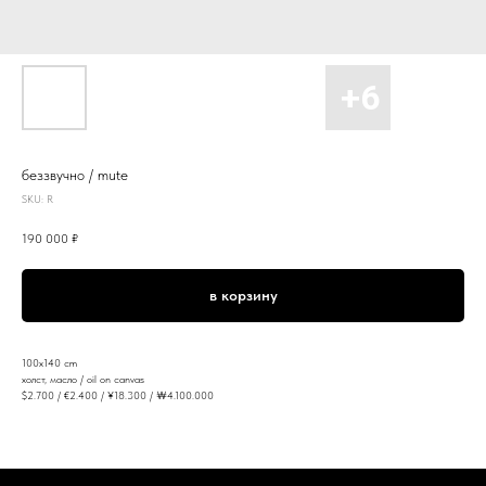
беззвучно / mute
SKU:
R
190 000
₽
в корзину
100x140 cm
холст, масло / oil on canvas
$2.700 / €2.400 / ¥18.300 / ￦4.100.000