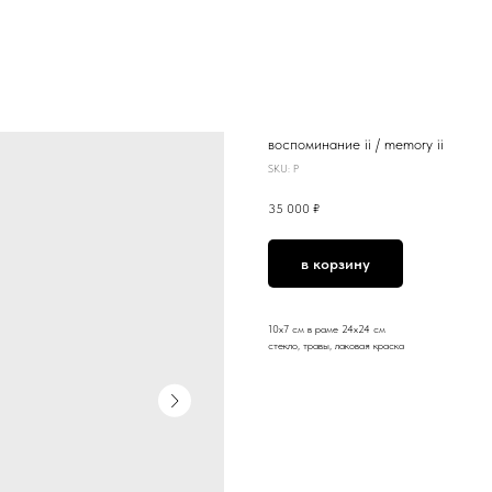
воспоминание ii / memory ii
SKU:
P
35 000
₽
в корзину
10x7 см в раме 24х24 см
стекло, травы, лаковая краска