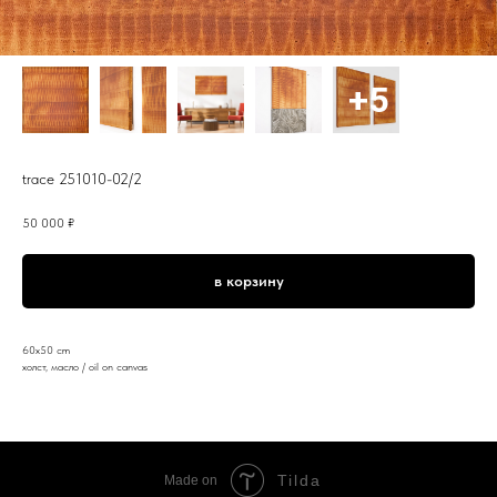
trace 251010-02/2
50 000
₽
в корзину
60x50 cm
холст, масло / oil on canvas
Tilda
Made on