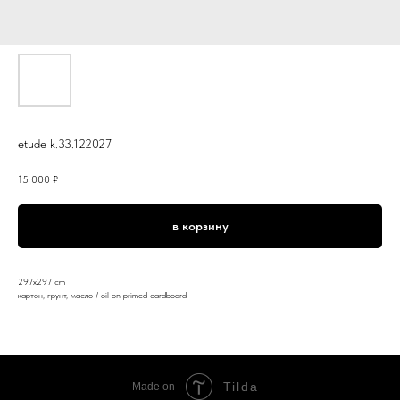
etude k.33.122027
15 000
₽
в корзину
297x297 cm
картон, грунт, масло / oil on primed cardboard
Tilda
Made on