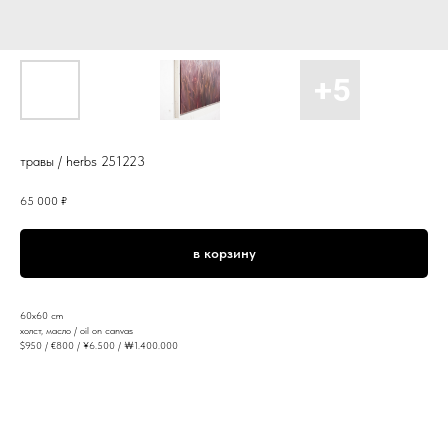
травы / herbs 251223
65 000
₽
в корзину
60x60 cm
холст, масло / oil on canvas
$950 / €800 / ¥6.500 / ￦1.400.000