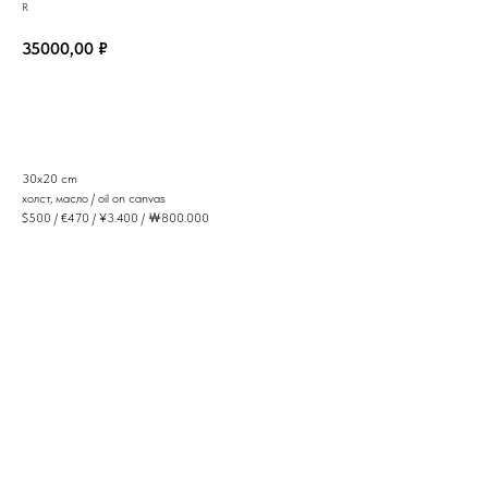
R
35000,00
₽
в корзину
30x20 cm
холст, масло / oil on canvas
$500 / €470 / ¥3.400 / ￦800.000