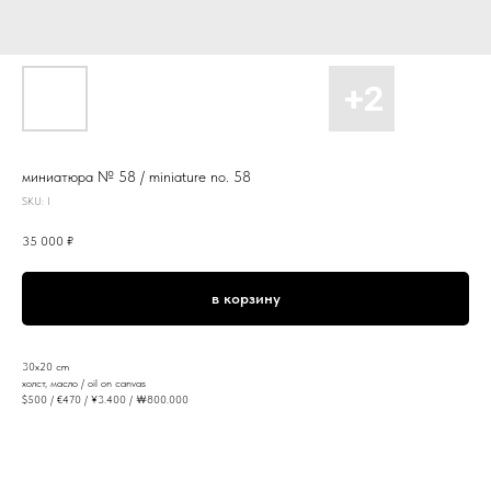
миниатюра № 58 / miniature no. 58
SKU:
I
35 000
₽
в корзину
30x20 cm
холст, масло / oil on canvas
$500 / €470 / ¥3.400 / ￦800.000